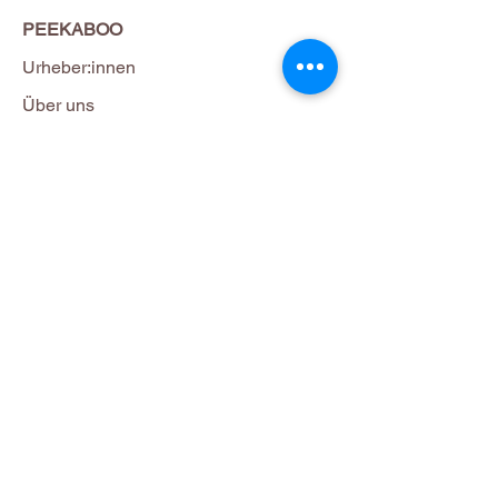
PEEKABOO
Urheber:innen
Über uns
Kontakt
Social Media
Impressum
Datenschutz
© 2025 PeekaBoo Media UG